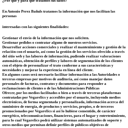
¿Por qué y para qué tratamos tus datos?
En Antonio Perez Bañuls tratamos la información que nos facilitan las
personas
interesadas con las siguientes finalidades:
Gestionar el envío de la información que nos soliciten.
Gestionar pedidos o contratar alguno de nuestros servicios.
Desarrollar acciones comerciales y realizar el mantenimiento y gestión de la
relación con el usuario, así como la gestión de los servicios ofrecido a través
del sitio web y las labores de información, pudiendo realizar valoraciones
automáticas, obtención de perfiles y labores de segmentación de los clientes
con el objeto de personalizar el trato conforme a sus características y
necesidades y mejorar la experiencia en línea del cliente.
En algunos casos será necesario facilitar información a las Autoridades o
terceras empresas por motivos de auditoría, así como manejar datos
personales de facturas, contratos y documentos para responder a
reclamaciones de clientes o de las Administraciones Públicas
Ofrecer, por los medios facilitados o bien a través de terceras plataformas
contratadas por Vegarelics y accesibles por el usuario, incluyendo medios
electrónicos, de forma segmentada y personalizada, información acerca del
suministro de energía, de productos y servicios, propios, o de terceros
promocionados por Vegarelics si así lo hubiese consentido, de carácter
energético, telecomunicaciones, financieros, para el hogar y entretenimiento,
para lo cual Vegarelics podrá utilizar sistemas automatizados de soporte y
otros medios que permitan definir perfiles de públicos objetivos de