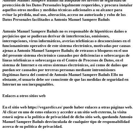
Antonio Manuel Sampere Bañuls ha adoptado los niveles de seguridad de
protección de los Datos Personales legalmente requeridos, y procura instalar
aquellos otros medios y medidas técnicas adicionales a su alcance para
evitar la pérdida, mal uso, alteración, acceso no autorizado y robo de los
Datos Personales facilitados a Antonio Manuel Sampere Bañuls
Antonio Manuel Sampere Bañuls no es responsable de hipotéticos daños o
perjuicios que se pudieran derivar de interferencias, omisiones,
interrupciones, virus informáticos, averías telefónicas o desconexiones en el
funcionamiento operativo de este sistema electrónico, motivadas por causas
ajenas a Antonio Manuel Sampere Bañuls; de retrasos o bloqueos en el uso
del presente sistema electrónico causados por deficiencias o sobrecargas de
líneas telefónicas o sobrecargas en el Centro de Procesos de Datos, en el
sistema de Internet o en otros sistemas electrónicos, así como de daños que
puedan ser causados por terceras personas mediante intromisiones
ilegítimas fuera del control de Antonio Manuel Sampere Bañuls Ello no
obstante, el usuario debe ser consciente de que las medidas de seguridad en
Internet no son inexpugnables.
Enlaces a otros sitios web
En el sitio web https://vegarelics.es/ puede haber enlaces a otras páginas web.
Al clicar en uno de estos enlaces y acceder a un sitio web externo, la visita
estará sujeta a la política de privacidad de dicho sitio web, quedando Antonio
Manuel Sampere Bañuls desvinculada de cualquier tipo de responsabilidad
acerca de su política de privacidad.